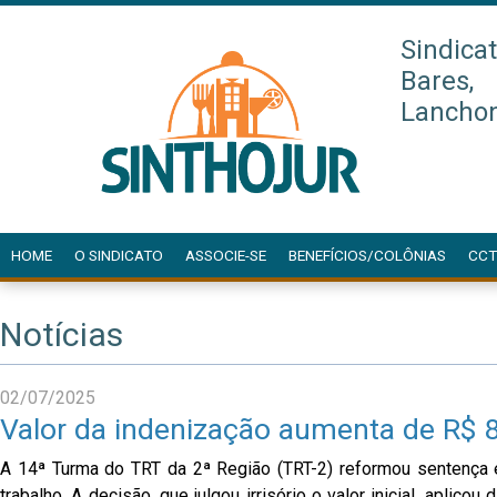
Sindica
Bares,
Lanchon
HOME
O SINDICATO
ASSOCIE-SE
BENEFÍCIOS/COLÔNIAS
CCT
Notícias
02/07/2025
Valor da indenização aumenta de R$ 8
A 14ª Turma do TRT da 2ª Região (TRT-2) reformou sentença 
trabalho. A decisão, que julgou irrisório o valor inicial, apl