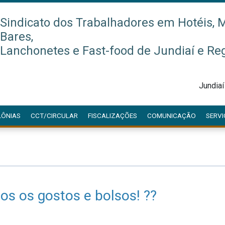
Sindicato dos Trabalhadores em Hotéis, M
Bares,
Lanchonetes e Fast-food de Jundiaí e Re
Jundia
LÔNIAS
CCT/CIRCULAR
FISCALIZAÇÕES
COMUNICAÇÃO
SERVI
dos os gostos e bolsos! ??