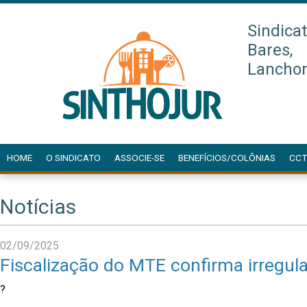
Sindica
Bares,
Lanchon
HOME
O SINDICATO
ASSOCIE-SE
BENEFÍCIOS/COLÔNIAS
CCT
Notícias
02/09/2025
Fiscalização do MTE confirma irregul
?