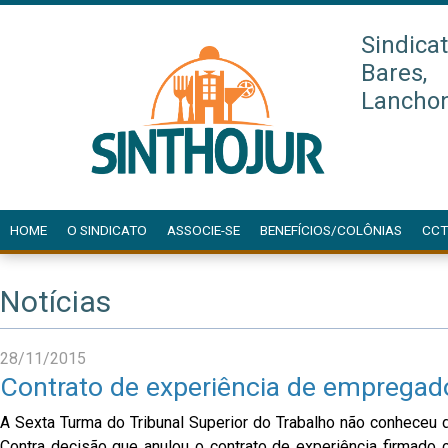
Sindica
Bares,
Lanchon
HOME
O SINDICATO
ASSOCIE-SE
BENEFÍCIOS/COLÔNIAS
CCT
Notícias
28/11/2015
Contrato de experiência de empregad
A Sexta Turma do Tribunal Superior do Trabalho não conheceu 
Contra decisão que anulou o contrato de experiência firmado