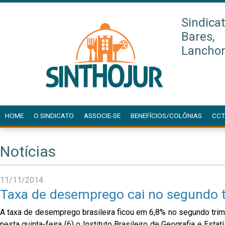
Sindica
Bares,
Lanchon
HOME
O SINDICATO
ASSOCIE-SE
BENEFÍCIOS/COLÔNIAS
CCT
Notícias
11/11/2014
Taxa de desemprego cai no segundo t
A taxa de desemprego brasileira ficou em 6,8% no segundo trim
nesta quinta-feira (6) o Instituto Brasileiro de Geografia e Est